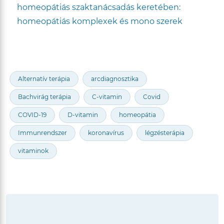
homeopátiás szaktanácsadás keretében:
homeopátiás komplexek és mono szerek
kiválasztása.
Alternatív terápia
arcdiagnosztika
Bachvirág terápia
C-vitamin
Covid
COVID-19
D-vitamin
homeopátia
Immunrendszer
koronavírus
légzésterápia
vitaminok